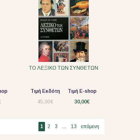
ΤΟ ΛΕΞΙΚΟ ΤΩΝ ΣΥΝΘΕΤΩΝ
hop
Τιμή Εκδότη
Τιμή E-shop
€
45,00€
30,00€
1
2
3
...
13
επόμενη