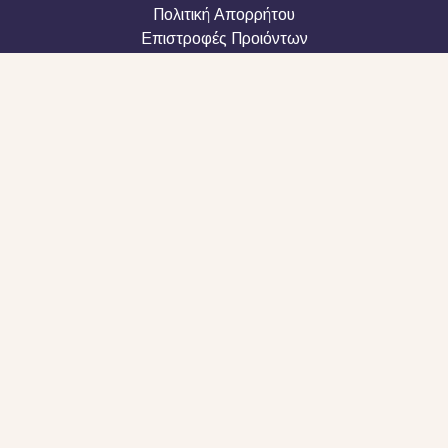
Πολιτική Απορρήτου
Επιστροφές Προιόντων
Όροι χρήσης
Εταιρία
Επικοινωνία
Ακολουθήστε μας
Τηλεφωνική Εξυπηρέτηση Πελατών
+30 2610 990616
Copyright © 2026 penbook.gr
Powered By FYI Marketing House