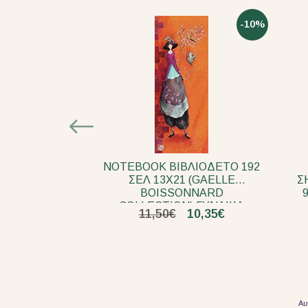
-10%
ΝΟΤΕΒΟΟΚ ΒΙΒΛΙΟΔΕΤΟ 192
ΣΕΛ 13Χ21 (GAELLE
Σ
BOISSONNARD
COLLECTION) ΓΥΝΑΙΚΑ
11,50€
10,35€
ΠΟΥΛΙ
Αυ