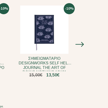
-10%
-10%
ΣΗΜΕΙΩΜΑΤΑΡΙΟ
ΣΗΜΕΙΩΜΑ
4
DESIGNWORKS SELF HELP
YOUR FUTUR
ΡΟ
JOURNAL THE ART OF
DOING NOTHING 13X21
15,00€
13,50€
12,00€
ρα.